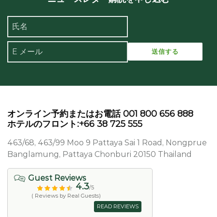
オンライン予約またはお電話 001 800 656 888
ホテルのフロント:+66 38 725 555
463/68, 463/99 Moo 9 Pattaya Sai 1 Road, Nongprue
Banglamung, Pattaya Chonburi 20150 Thailand
Guest Reviews
4.3
/5
( Reviews by Real Guests)
READ REVIEWS