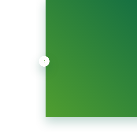
んで
スター
ケー
朝食
‹