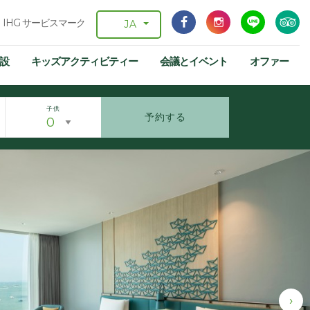
IHG サービスマーク
JA
設
キッズアクティビティー
会議とイベント
オファー
子供
予約する
›