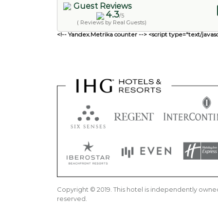
Guest Reviews
4.3
/5
( Reviews by Real Guests)
<!-- Yandex.Metrika counter --> <script type="text/javasc
Copyright © 2019. This hotel is independently owned
reserved.