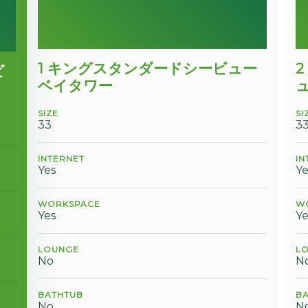
1 キングスタンダードシービュー
ビ
ベイタワー
SIZE
SI
33
3
INTERNET
IN
Yes
Ye
WORKSPACE
W
Yes
Ye
LOUNGE
L
No
N
BATHTUB
B
No
N