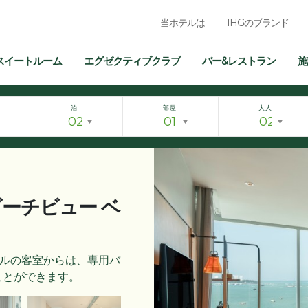
当ホテルは
IHGのブランド
スイートルーム
エグゼクティブクラブ
バー&レストラン
施
泊
部屋
大人
ビーチビュー ベ
トルの客室からは、専用バ
ことができます。