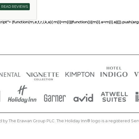
READ REVIEWS
ript"> (function(m,e,t,r,i,k,a){ m[i]=m[i]||function(){(m[i].a=m[i].a||[]).pu
 by The Erawan Group PLC. The Holiday Inn® logo is a registered Servic