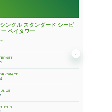
2 シングル スタンダード シービ
1 キン
ュー ベイタワー
SIZE
33
ZE
3
INTERNET
›
Yes
TERNET
s
WORKSPACE
Yes
ORKSPACE
s
LOUNGE
No
OUNGE
o
BATHTUB
No
ATHTUB
o