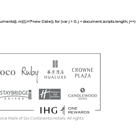
sh(arguments)}; m[i].l=1*new Date(); for (var j = 0; j < document.scripts.len
e Mark of Six Continents Hotels. All rights