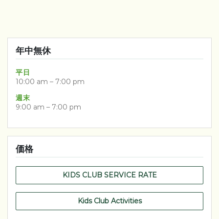
​年中無休
平日
10:00 am – 7:00 pm​
週末
9:00 am – 7:00 pm
価格
KIDS CLUB SERVICE RATE
Kids Club Activities