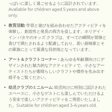
っぱいに楽しく過ごせるように設計されています。
Available for children aged 5 years and above
only.
教育活動
:
学習と遊びを組み合わせたアクティビティを
体験し、創造性と発見の両方を促します。ホリデイ・
イン パタヤのキッズ クラブは、すべての瞬間が冒険と
喜びで満たされるよう配慮しており、若い探検家とそ
の家族にとって最適な目的地となっています。
アート＆クラフトコーナー：
あらゆる年齢層向けにデ
ザインされた魅力的なアクティビティで、小さなアー
ティストたちが素晴らしいクラフトや傑作を生み出す
様子をご覧ください。
幼児クラブのミニルーム
:
幼児向けに特別に設計された
スペースに、小さなゲストにも楽しんでいただけるよ
う安全で楽しいアクティビティをご用意いたしまし
た。Suitable for children aged 3–6 years old.