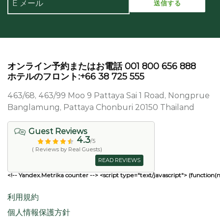
オンライン予約またはお電話 001 800 656 888
ホテルのフロント:+66 38 725 555
463/68, 463/99 Moo 9 Pattaya Sai 1 Road, Nongprue
Banglamung, Pattaya Chonburi 20150 Thailand
Guest Reviews
4.3
/5
( Reviews by Real Guests)
READ REVIEWS
<!-- Yandex.Metrika counter --> <script type="text/javascript"> (function(
利用規約
個人情報保護方針