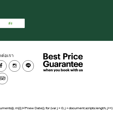
ดต่อเรา
sh(arguments)}; m[i].l=1*new Date(); for (var j = 0; j < document.scripts.len