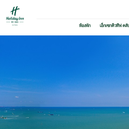
ห้องพัก
เอ็กเซกคิวทีฟ คลั