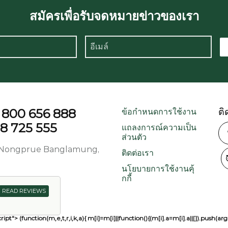
สมัครเพื่อรับจดหมายข่าวของเรา
1 800 656 888
ติ
ข้อกำหนดการใช้งาน
38 725 555
แถลงการณ์ความเป็น
ส่วนตัว
d, Nongprue Banglamung,
ติดต่อเรา
นโยบายการใช้งานคุ้
กกี้
READ REVIEWS
ript"> (function(m,e,t,r,i,k,a){ m[i]=m[i]||function(){(m[i].a=m[i].a||[]).pu