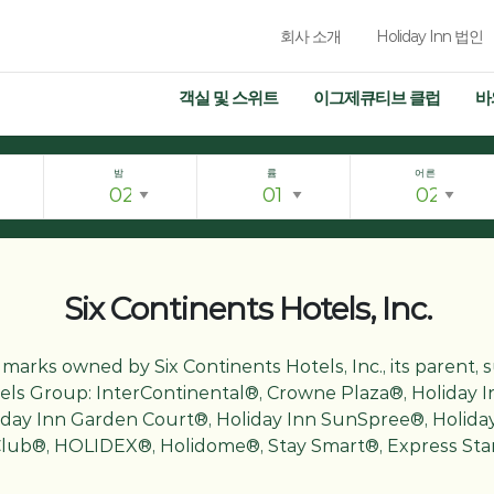
회사 소개
Holiday Inn 법인
객실 및 스위트
이그제큐티브 클럽
바
밤
륨
어른
Six Continents Hotels, Inc.
arks owned by Six Continents Hotels, Inc., its parent, subs
ls Group: InterContinental®, Crowne Plaza®, Holiday I
liday Inn Garden Court®, Holiday Inn SunSpree®, Holiday
 Club®, HOLIDEX®, Holidome®, Stay Smart®, Express S