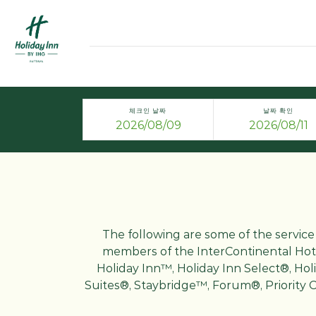
체크인 날짜
날짜 확인
The following are some of the service m
members of the InterContinental Hote
Holiday Inn™, Holiday Inn Select®, Ho
Suites®, Staybridge™, Forum®, Priority