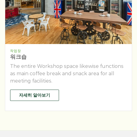
작업장
워크숍
The entire Workshop space likewise functions
as main coffee break and snack area for all
meeting facilities.
자세히 알아보기