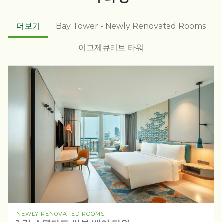
더보기
Bay Tower - Newly Renovated Rooms
이그제큐티브 타워
NEWLY RENOVATED ROOMS