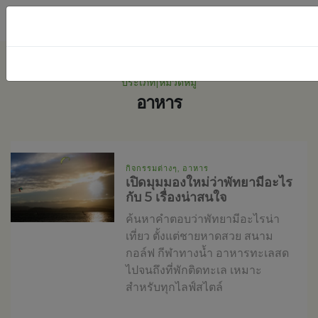
ประเภท|หมวดหมู่
อาหาร
กิจกรรมต่างๆ, อาหาร
เปิดมุมมองใหม่ว่าพัทยามีอะไร
กับ 5 เรื่องน่าสนใจ
ค้นหาคำตอบว่าพัทยามีอะไรน่า
เที่ยว ตั้งแต่ชายหาดสวย สนาม
กอล์ฟ กีฬาทางน้ำ อาหารทะเลสด
ไปจนถึงที่พักติดทะเล เหมาะ
สำหรับทุกไลฟ์สไตล์