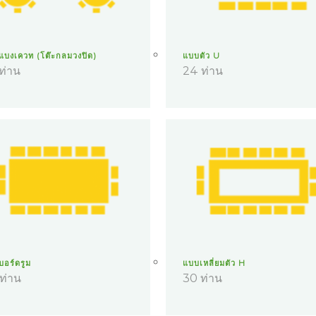
แบงเควท (โต๊ะกลมวงปิด)
แบบตัว U
ท่าน
24 ท่าน
อร์ดรูม
แบบเหลี่ยมตัว H
ท่าน
30 ท่าน