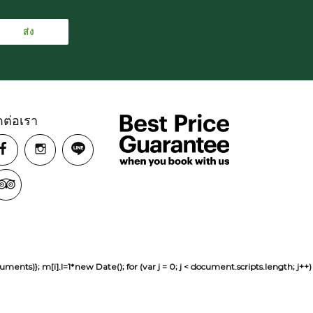
ดต่อเรา
sh(arguments)}; m[i].l=1*new Date(); for (var j = 0; j < document.scripts.len