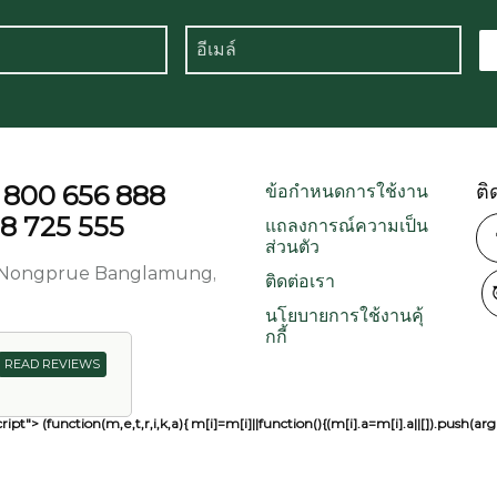
1 800 656 888
ติ
ข้อกำหนดการใช้งาน
38 725 555
แถลงการณ์ความเป็น
ส่วนตัว
d, Nongprue Banglamung,
ติดต่อเรา
นโยบายการใช้งานคุ้
กกี้
READ REVIEWS
ript"> (function(m,e,t,r,i,k,a){ m[i]=m[i]||function(){(m[i].a=m[i].a||[]).pu