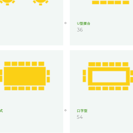
U型摆台
36
式
口字型
54