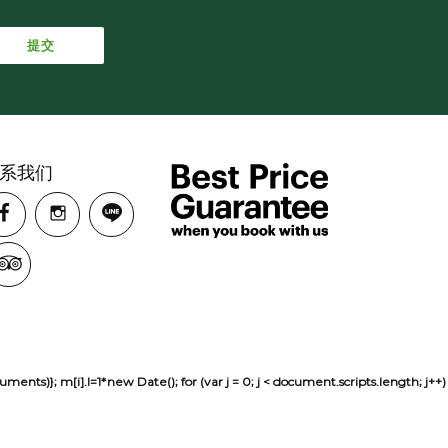
系我们
sh(arguments)}; m[i].l=1*new Date(); for (var j = 0; j < document.scripts.len