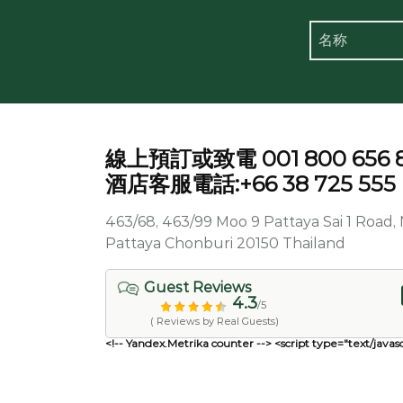
線上預訂或致電 001 800 656 
酒店客服電話:+66 38 725 555
463/68, 463/99 Moo 9 Pattaya Sai 1 Roa
Pattaya Chonburi 20150 Thailand
Guest Reviews
4.3
/5
( Reviews by Real Guests)
<!-- Yandex.Metrika counter --> <script type="text/javasc