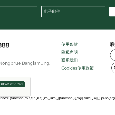
888
联
使用条款
隐私声明
联系我们
d, Nongprue Banglamung,
Cookies使用政策
READ REVIEWS
ript"> (function(m,e,t,r,i,k,a){ m[i]=m[i]||function(){(m[i].a=m[i].a||[]).pu