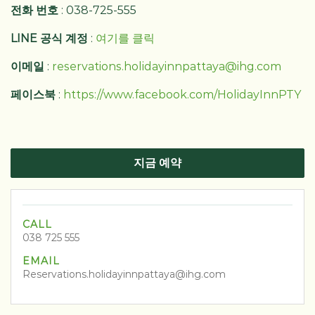
전화 번호
: 038-725-555
LINE 공식 계정
:
여기를 클릭
이메일
:
reservations.holidayinnpattaya@ihg.com
페이스북
:
https://www.facebook.com/HolidayInnPTY
지금 예약
CALL
038 725 555
EMAIL
Reservations.holidayinnpattaya@ihg.com