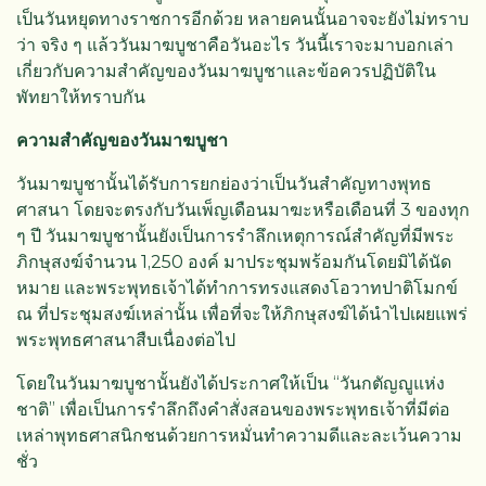
เป็นวันหยุดทางราชการอีกด้วย หลายคนนั้นอาจจะยังไม่ทราบ
ว่า จริง ๆ แล้ววันมาฆบูชาคือวันอะไร วันนี้เราจะมาบอกเล่า
เกี่ยวกับความสำคัญของวันมาฆบูชาและข้อควรปฏิบัติใน
พัทยาให้ทราบกัน
ความสำคัญของวันมาฆบูชา
วันมาฆบูชานั้นได้รับการยกย่องว่าเป็นวันสำคัญทางพุทธ
ศาสนา โดยจะตรงกับวันเพ็ญเดือนมาฆะหรือเดือนที่ 3 ของทุก
ๆ ปี วันมาฆบูชานั้นยังเป็นการรำลึกเหตุการณ์สำคัญที่มีพระ
ภิกษุสงฆ์จำนวน 1,250 องค์ มาประชุมพร้อมกันโดยมิได้นัด
หมาย และพระพุทธเจ้าได้ทำการทรงแสดงโอวาทปาติโมกข์
ณ ที่ประชุมสงฆ์เหล่านั้น เพื่อที่จะให้ภิกษุสงฆ์ได้นำไปเผยแพร่
พระพุทธศาสนาสืบเนื่องต่อไป
โดยในวันมาฆบูชานั้นยังได้ประกาศให้เป็น “วันกตัญญูแห่ง
ชาติ” เพื่อเป็นการรำลึกถึงคำสั่งสอนของพระพุทธเจ้าที่มีต่อ
เหล่าพุทธศาสนิกชนด้วยการหมั่นทำความดีและละเว้นความ
ชั่ว