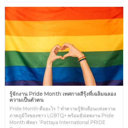
รู้จักงาน Pride Month เทศกาลสีรุ้งที่เฉลิมฉลอง
ความเป็นตัวตน
Pride Month คืออะไร ? ทำความรู้จักเดือนแห่งความ
ภาคภูมิใจของชาว LGBTQ+ พร้อมอัปเดตงาน Pride
Month พัทยา “Pattaya International PRIDE