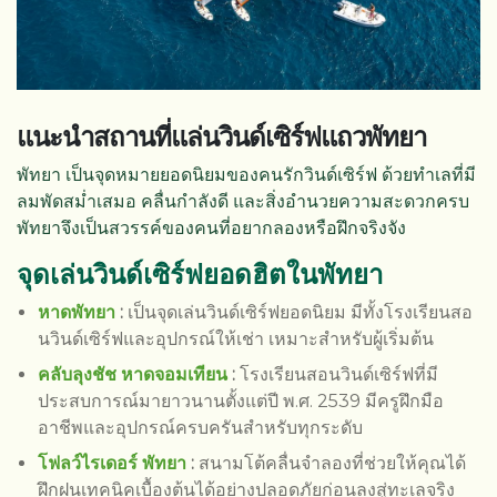
แนะนำสถานที่แล่นวินด์เซิร์ฟแถวพัทยา
พัทยา เป็นจุดหมายยอดนิยมของคนรักวินด์เซิร์ฟ ด้วยทำเลที่มี
ลมพัดสม่ำเสมอ คลื่นกำลังดี และสิ่งอำนวยความสะดวกครบ
พัทยาจึงเป็นสวรรค์ของคนที่อยากลองหรือฝึกจริงจัง
จุดเล่น
วินด์เซิร์ฟ
ยอดฮิตในพัทยา
หาดพัทยา
:
เป็นจุดเล่นวินด์เซิร์ฟยอดนิยม มีทั้งโรงเรียนสอ
นวินด์เซิร์ฟและอุปกรณ์ให้เช่า เหมาะสำหรับผู้เริ่มต้น
คลับลุงชัช หาดจอมเทียน
:
โรงเรียนสอนวินด์เซิร์ฟที่มี
ประสบการณ์มายาวนานตั้งแต่ปี พ.ศ. 2539 มีครูฝึกมือ
อาชีพและอุปกรณ์ครบครันสำหรับทุกระดับ
โฟลว์ไรเดอร์ พัทยา
:
สนามโต้คลื่นจำลองที่ช่วยให้คุณได้
ฝึกฝนเทคนิคเบื้องต้นได้อย่างปลอดภัยก่อนลงสู่ทะเลจริง