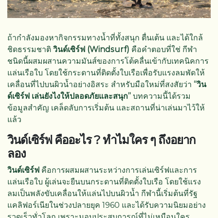
ถ้ากำลังมองหากิจกรรมทางน้ำที่ทั้งสนุก ตื่นเต้น และได้ใกล้
ชิดธรรมชาติ
วินด์เซิร์ฟ (Windsurf)
คือคำตอบที่ใช่ กีฬา
ชนิดนี้ผสมผสานความมันส์ของการโต้คลื่นเข้ากับเทคนิคการ
แล่นเรือใบ โดยใช้กระดานที่ติดตั้งใบเรือเพื่อรับแรงลมพัดให้
เคลื่อนที่ไปบนผิวน้ำอย่างอิสระ สำหรับมือใหม่ที่สงสัยว่า
“วิน
ด์เซิร์ฟ เล่นยังไงให้ปลอดภัยและสนุก”
บทความนี้ได้รวม
ข้อมูลสำคัญ เคล็ดลับการเริ่มต้น และสถานที่น่าเล่นมาไว้ให้
แล้ว
วินด์เซิร์ฟ คืออะไร ? ทำไมใคร ๆ ถึงอยาก
ลอง
วินด์เซิร์ฟ
คือการผสมผสานระหว่างการเล่นเซิร์ฟและการ
แล่นเรือใบ ผู้เล่นจะยืนบนกระดานที่ติดตั้งใบเรือ โดยใช้แรง
ลมเป็นพลังขับเคลื่อนให้แล่นไปบนผิวน้ำ กีฬานี้เริ่มต้นที่รัฐ
แคลิฟอร์เนียในช่วงปลายยุค 1960 และได้รับความนิยมอย่าง
รวดเร็วทั่วโลก เพราะมอบประสบการณ์ที่ไม่เหมือนใคร