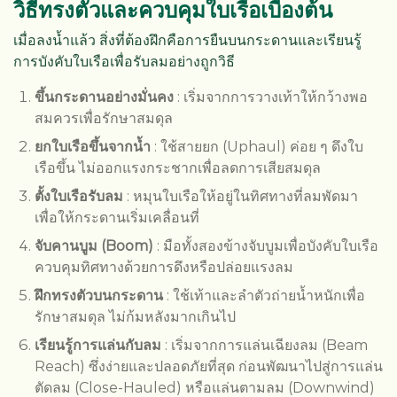
วิธีทรงตัวและควบคุมใบเรือเบื้องต้น
เมื่อลงน้ำแล้ว สิ่งที่ต้องฝึกคือการยืนบนกระดานและเรียนรู้
การบังคับใบเรือเพื่อรับลมอย่างถูกวิธี
ขึ้นกระดานอย่างมั่นคง
: เริ่มจากการวางเท้าให้กว้างพอ
สมควรเพื่อรักษาสมดุล
ยกใบเรือขึ้นจากน้ำ
: ใช้สายยก (Uphaul) ค่อย ๆ ดึงใบ
เรือขึ้น ไม่ออกแรงกระชากเพื่อลดการเสียสมดุล
ตั้งใบเรือรับลม
: หมุนใบเรือให้อยู่ในทิศทางที่ลมพัดมา
เพื่อให้กระดานเริ่มเคลื่อนที่
จับคานบูม (Boom)
: มือทั้งสองข้างจับบูมเพื่อบังคับใบเรือ
ควบคุมทิศทางด้วยการดึงหรือปล่อยแรงลม
ฝึกทรงตัวบนกระดาน
: ใช้เท้าและลำตัวถ่ายน้ำหนักเพื่อ
รักษาสมดุล ไม่ก้มหลังมากเกินไป
เรียนรู้การแล่นกับลม
: เริ่มจากการแล่นเฉียงลม (Beam
Reach) ซึ่งง่ายและปลอดภัยที่สุด ก่อนพัฒนาไปสู่การแล่น
ตัดลม (Close-Hauled) หรือแล่นตามลม (Downwind)