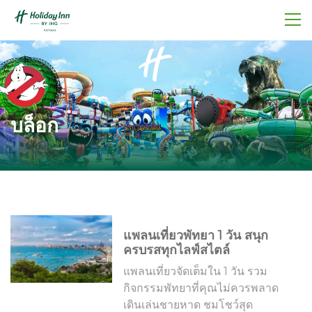
บล็อก
แพลนเที่ยวพัทยา 1 วัน สนุก
ครบรสทุกไลฟ์สไตล์
แพลนเที่ยวจัดเต็มใน 1 วัน รวม
กิจกรรมพัทยาที่คุณไม่ควรพลาด
เดินเล่นชายหาด ชมโชว์สุด