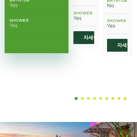
BATHTUB
BATHTUB
Yes
No
SHOWER
Yes
SHOWER
SHOWER
Yes
Yes
자세히 알아보기
자세히 