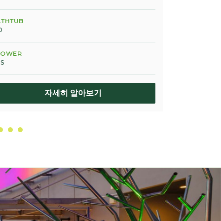
ATHTUB
BATHTUB
o
No
HOWER
SHOWER
s
Yes
자세히 알아보기