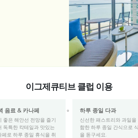
이그제큐티브 클럽 이용
녁 음료 & 카나페
하루 종일 다과
치 좋은 해안선 전망을 즐기
신선한 패스트리와 과일을
서 독특한 칵테일과 맛있는
함한 하루 종일 간식으로 
나페로 하루 종일 휴식을 취
을 돋구세요.