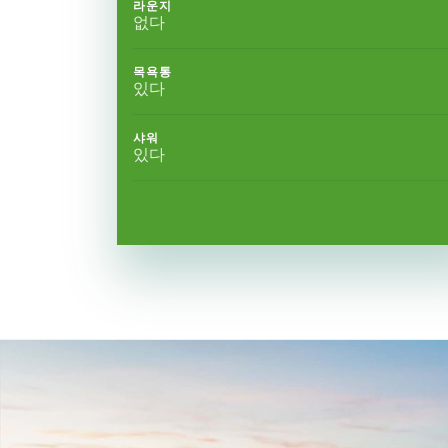
라운지
없다
목욕통
있다
샤워
있다