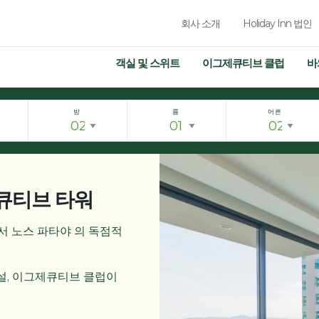
회사 소개
Holiday Inn 법인
객실 및 스위트
이그제큐티브 클럽
바
밤
륨
어른
제큐티브 타워
서 노스 파타야 의 독점적
시설, 이그제큐티브 클럽이