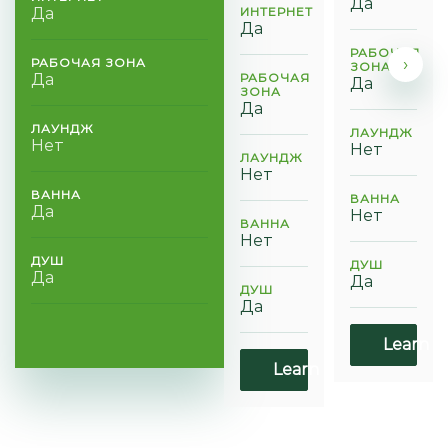
Да
Да
ИНТЕРНЕТ
Да
РАБОЧАЯ
›
РАБОЧАЯ ЗОНА
ЗОНА
Да
РАБОЧАЯ
Да
ЗОНА
Да
ЛАУНДЖ
ЛАУНДЖ
Нет
Нет
ЛАУНДЖ
Нет
ВАННА
ВАННА
Да
Нет
ВАННА
Нет
ДУШ
ДУШ
Да
Да
ДУШ
Да
Learn m
Learn more