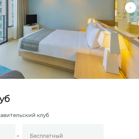
›
уб
тавительский клуб
Бесплатный