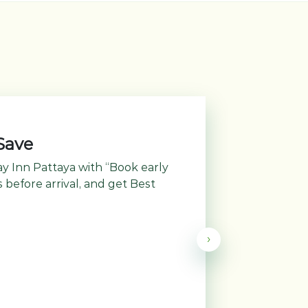
Save
ay Inn Pattaya with “Book early
s before arrival, and get Best
›