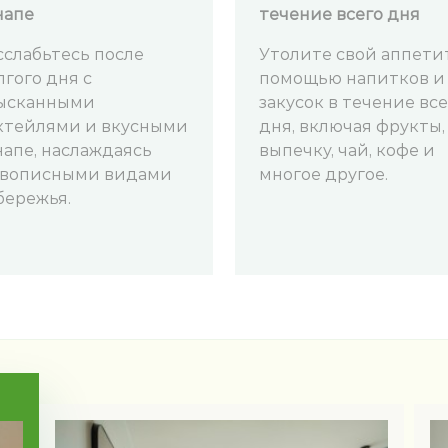
напе
течение всего дня
сслабьтесь после
Утолите свой аппети
лгого дня с
помощью напитков и
ысканными
закусок в течение вс
ктейлями и вкусными
дня, включая фрукты,
напе, наслаждаясь
выпечку, чай, кофе и
вописными видами
многое другое.
бережья.