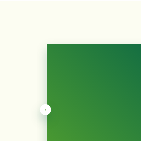
cious
‹