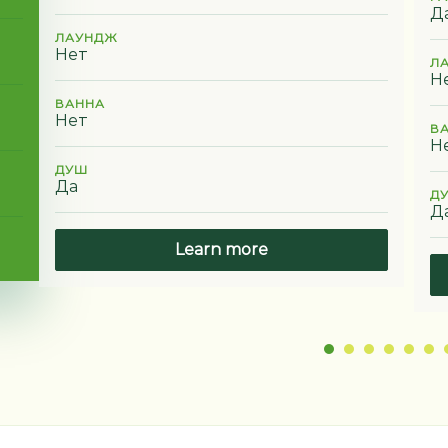
Д
ЛАУНДЖ
Нет
Л
Н
ВАННА
Нет
В
Н
ДУШ
Да
Д
Д
Learn more