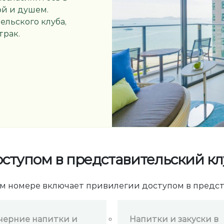
й и душем.
льского клуба,
трак.
оступом в представительский кл
м номере включает привилегии доступом в предс
черние напитки и
Напитки и закуски в