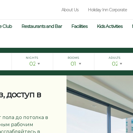
About Us
Holiday Inn Corporate
e Club
Restaurants and Bar
Facilities
Kids Activities
NIGHTS
ROOMS
ADULTS
, доступ в
 пола до потолка в
рным рабочим
асслабляйтесь в