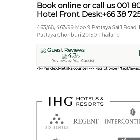
Book online or call us 001 
Hotel Front Desk:+66 38 72
463/68, 463/99 Moo 9 Pattaya Sai 1 Roa
Pattaya Chonburi 20150 Thailand
Guest Reviews
4.3
/5
( Reviews by Real Guests)
<!-- Yandex.Metrika counter --> <script type="text/javasc