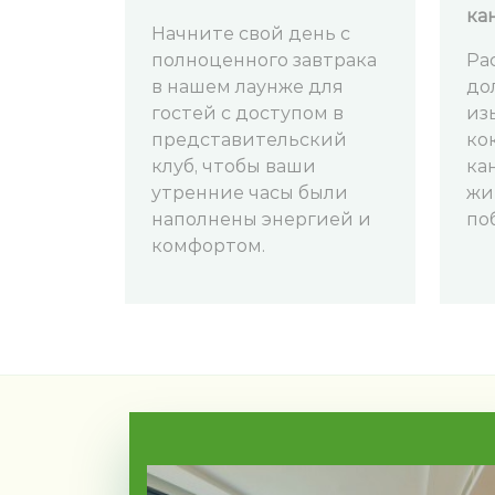
ка
Начните свой день с
полноценного завтрака
Ра
в нашем лаунже для
до
гостей с доступом в
из
представительский
ко
клуб, чтобы ваши
ка
утренние часы были
жи
наполнены энергией и
по
комфортом.