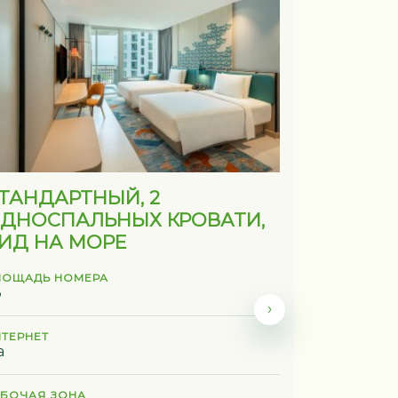
ТАНДАРТНЫЙ, 2
ДЛЯ Л
ДНОСПАЛЬНЫХ КРОВАТИ,
ПОТРЕБ
ИД НА МОРЕ
КИНГ-С
ЛОЩАДЬ НОМЕРА
ПЛОЩАДЬ Н
3
33
›
НТЕРНЕТ
ИНТЕРНЕТ
а
Да
АБОЧАЯ ЗОНА
РАБОЧАЯ З