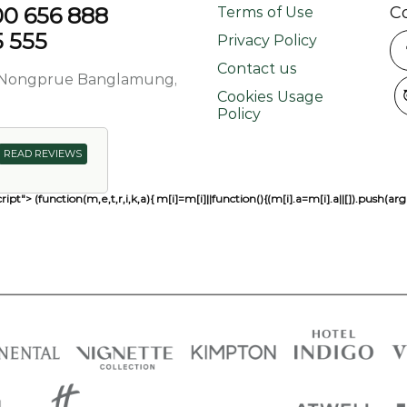
800 656 888
C
Terms of Use
5 555
Privacy Policy
Contact us
d, Nongprue Banglamung,
Cookies Usage
Policy
READ REVIEWS
ript"> (function(m,e,t,r,i,k,a){ m[i]=m[i]||function(){(m[i].a=m[i].a||[]).pu