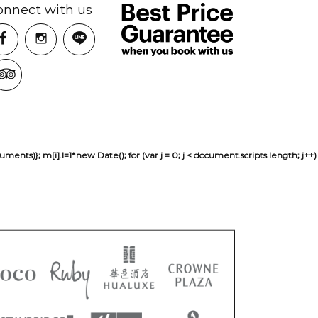
onnect with us
sh(arguments)}; m[i].l=1*new Date(); for (var j = 0; j < document.scripts.len