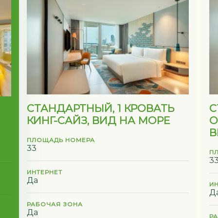
СТАНДАРТНЫЙ, 1 КРОВАТЬ
С
КИНГ-САЙЗ, ВИД НА МОРЕ
О
В
ПЛОЩАДЬ НОМЕРА
33
П
3
ИНТЕРНЕТ
Да
И
Д
РАБОЧАЯ ЗОНА
Да
Р