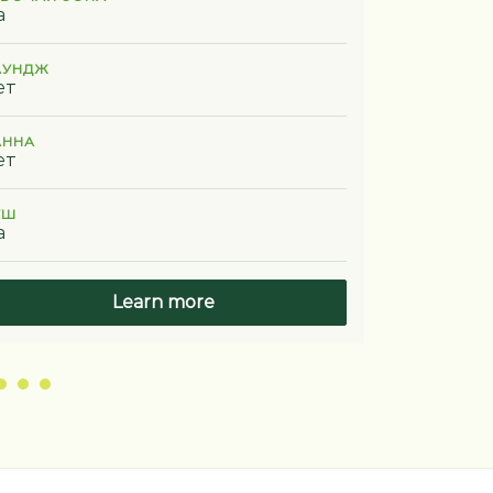
а
Да
АУНДЖ
ЛАУНДЖ
ет
Нет
АННА
ВАННА
ет
Нет
УШ
ДУШ
а
Да
Learn more