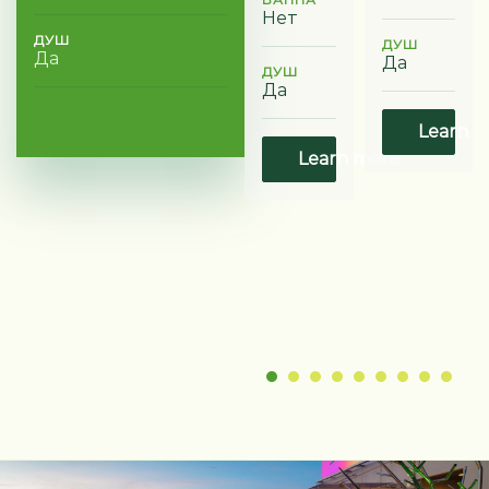
Нет
ДУШ
ДУШ
Да
Да
ДУШ
Да
Learn m
Learn more