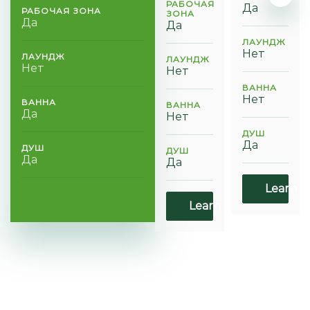
РАБОЧАЯ
Да
РАБОЧАЯ ЗОНА
ЗОНА
Да
Да
ЛАУНДЖ
Нет
ЛАУНДЖ
ЛАУНДЖ
Нет
Нет
ВАННА
Нет
ВАННА
ВАННА
Да
Нет
ДУШ
Да
ДУШ
ДУШ
Да
Да
Learn m
Learn more